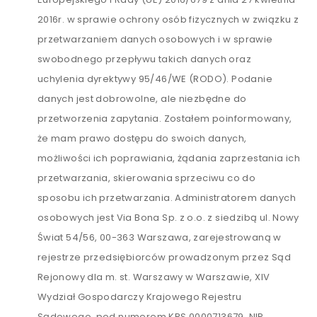
2016r. w sprawie ochrony osób fizycznych w związku z
przetwarzaniem danych osobowych i w sprawie
swobodnego przepływu takich danych oraz
uchylenia dyrektywy 95/46/WE (RODO). Podanie
danych jest dobrowolne, ale niezbędne do
przetworzenia zapytania. Zostałem poinformowany,
że mam prawo dostępu do swoich danych,
możliwości ich poprawiania, żądania zaprzestania ich
przetwarzania, skierowania sprzeciwu co do
sposobu ich przetwarzania. Administratorem danych
osobowych jest Via Bona Sp. z o.o. z siedzibą ul. Nowy
Świat 54/56, 00-363 Warszawa, zarejestrowaną w
rejestrze przedsiębiorców prowadzonym przez Sąd
Rejonowy dla m. st. Warszawy w Warszawie, XIV
Wydział Gospodarczy Krajowego Rejestru
Sądowego, pod numerem KRS 0000713679, NIP