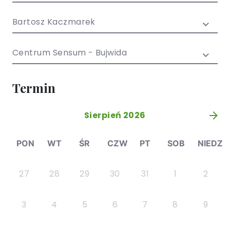
/ EN)
Społecznych
dla dzieci i
Bartosz Kaczmarek
młodzieży
Centrum Sensum - Bujwida
Termin
Sierpień 2026
»
PON
WT
ŚR
CZW
PT
SOB
NIEDZ
27
28
29
30
31
1
2
3
4
5
6
7
8
9