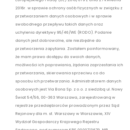
2016r. w sprawie ochrony osób fizycznych w związku z
przetwarzaniem danych osobowych i w sprawie
swobodnego przepływu takich danych oraz
uchylenia dyrektywy 95/46/WE (RODO). Podanie
danych jest dobrowolne, ale niezbędne do
przetworzenia zapytania. Zostałem poinformowany,
że mam prawo dostępu do swoich danych,
możliwości ich poprawiania, żądania zaprzestania ich
przetwarzania, skierowania sprzeciwu co do
sposobu ich przetwarzania. Administratorem danych
osobowych jest Via Bona Sp. z o.o. z siedzibą ul. Nowy
Świat 54/56, 00-363 Warszawa, zarejestrowaną w
rejestrze przedsiębiorców prowadzonym przez Sąd
Rejonowy dla m. st. Warszawy w Warszawie, XIV
Wydział Gospodarczy Krajowego Rejestru
Sądowego, pod numerem KRS 0000713679, NIP