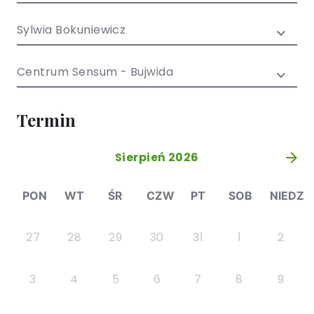
/ EN)
Społecznych
dla dzieci i
Sylwia Bokuniewicz
młodzieży
Centrum Sensum - Bujwida
Termin
Sierpień 2026
»
PON
WT
ŚR
CZW
PT
SOB
NIEDZ
27
28
29
30
31
1
2
3
4
5
6
7
8
9