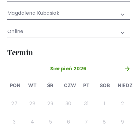
/ EN)
Społecznych
dla dzieci i
Magdalena Kubasiak
młodzieży
Online
Termin
Sierpień 2026
»
PON
WT
ŚR
CZW
PT
SOB
NIEDZ
27
28
29
30
31
1
2
3
4
5
6
7
8
9