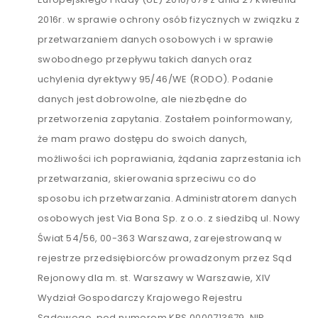
2016r. w sprawie ochrony osób fizycznych w związku z
przetwarzaniem danych osobowych i w sprawie
swobodnego przepływu takich danych oraz
uchylenia dyrektywy 95/46/WE (RODO). Podanie
danych jest dobrowolne, ale niezbędne do
przetworzenia zapytania. Zostałem poinformowany,
że mam prawo dostępu do swoich danych,
możliwości ich poprawiania, żądania zaprzestania ich
przetwarzania, skierowania sprzeciwu co do
sposobu ich przetwarzania. Administratorem danych
osobowych jest Via Bona Sp. z o.o. z siedzibą ul. Nowy
Świat 54/56, 00-363 Warszawa, zarejestrowaną w
rejestrze przedsiębiorców prowadzonym przez Sąd
Rejonowy dla m. st. Warszawy w Warszawie, XIV
Wydział Gospodarczy Krajowego Rejestru
Sądowego, pod numerem KRS 0000713679, NIP