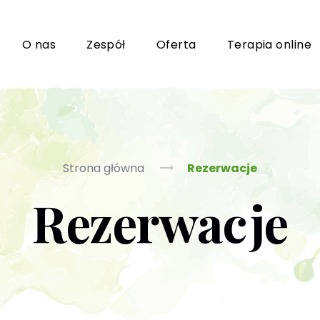
i
O nas
Zespół
Oferta
Terapia online
Grupy wsparcia i TUSy dla osób dorosłych
Ko
Strona główna
Rezerwacje
Rezerwacje
Poradnictwo seksuologiczne
Ps
Psychoterapia par i małżeństwa
P
Terapia uzależnień (PL / EN)
(T
m