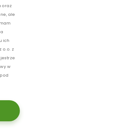
 oraz
ne, ale
e mam
ia
u ich
 o.o. z
jestrze
awy w
 pod