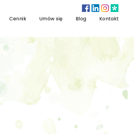
Cennik
Umów się
Blog
Kontakt
nsultacje bariatryczne
ychoterapia dzieci i młodzieży
sychoterapia rodzinna
US) Trening Umiejętności Społecznych dla dzieci i
łodzieży