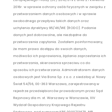
2016r. w sprawie ochrony osób fizycznych w związku z
przetwarzaniem danych osobowych i w sprawie
swobodnego przepływu takich danych oraz
uchylenia dyrektywy 95/46/WE (RODO). Podanie
danych jest dobrowolne, ale niezbędne do
przetworzenia zapytania. Zostałem poinformowany,
że mam prawo dostępu do swoich danych,
możliwości ich poprawiania, żądania zaprzestania ich
przetwarzania, skierowania sprzeciwu co do
sposobu ich przetwarzania. Administratorem danych
osobowych jest Via Bona Sp. z o.o. z siedzibą ul. Nowy
Świat 54/56, 00-363 Warszawa, zarejestrowaną w
rejestrze przedsiębiorców prowadzonym przez Sąd
Rejonowy dla m. st. Warszawy w Warszawie, XIV
Wydział Gospodarczy Krajowego Rejestru
Sądowego, pod numerem KRS 0000713679, NIP