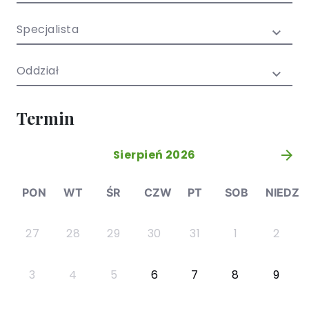
/ EN)
Społecznych
dla dzieci i
Specjalista
młodzieży
Oddział
Termin
Sierpień 2026
»
PON
WT
ŚR
CZW
PT
SOB
NIEDZ
27
28
29
30
31
1
2
3
4
5
6
7
8
9