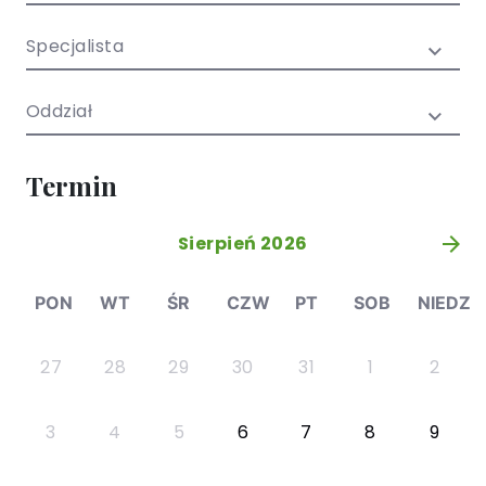
/ EN)
Społecznych
dla dzieci i
Specjalista
młodzieży
Oddział
Termin
Sierpień 2026
»
PON
WT
ŚR
CZW
PT
SOB
NIEDZ
27
28
29
30
31
1
2
3
4
5
6
7
8
9