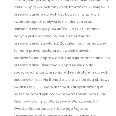
2016r. w sprawie ochrony osób fizycznych w związku z
przetwarzaniem danych osobowych i w sprawie
swobodnego przepływu takich danych oraz
uchylenia dyrektywy 95/46/WE (RODO). Podanie
danych jest dobrowolne, ale niezbędne do
przetworzenia zapytania. Zostałem poinformowany,
że mam prawo dostępu do swoich danych,
możliwości ich poprawiania, żądania zaprzestania ich
przetwarzania, skierowania sprzeciwu co do
sposobu ich przetwarzania. Administratorem danych
osobowych jest Via Bona Sp. z o.o. z siedzibą ul. Nowy
Świat 54/56, 00-363 Warszawa, zarejestrowaną w
rejestrze przedsiębiorców prowadzonym przez Sąd
Rejonowy dla m. st. Warszawy w Warszawie, XIV
Wydział Gospodarczy Krajowego Rejestru
Sądowego, pod numerem KRS 0000713679, NIP