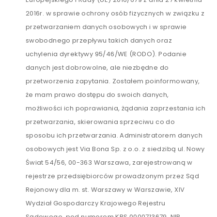
2016r. w sprawie ochrony osób fizycznych w związku z
przetwarzaniem danych osobowych i w sprawie
swobodnego przepływu takich danych oraz
uchylenia dyrektywy 95/46/WE (RODO). Podanie
danych jest dobrowolne, ale niezbędne do
przetworzenia zapytania. Zostałem poinformowany,
że mam prawo dostępu do swoich danych,
możliwości ich poprawiania, żądania zaprzestania ich
przetwarzania, skierowania sprzeciwu co do
sposobu ich przetwarzania. Administratorem danych
osobowych jest Via Bona Sp. z o.o. z siedzibą ul. Nowy
Świat 54/56, 00-363 Warszawa, zarejestrowaną w
rejestrze przedsiębiorców prowadzonym przez Sąd
Rejonowy dla m. st. Warszawy w Warszawie, XIV
Wydział Gospodarczy Krajowego Rejestru
Sądowego, pod numerem KRS 0000713679, NIP