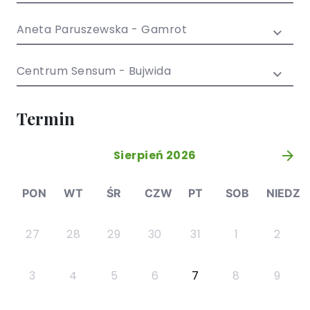
/ EN)
Społecznych
dla dzieci i
Aneta Paruszewska - Gamrot
młodzieży
Centrum Sensum - Bujwida
Termin
Sierpień 2026
»
PON
WT
ŚR
CZW
PT
SOB
NIEDZ
27
28
29
30
31
1
2
3
4
5
6
7
8
9