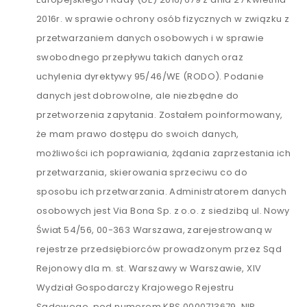
2016r. w sprawie ochrony osób fizycznych w związku z
przetwarzaniem danych osobowych i w sprawie
swobodnego przepływu takich danych oraz
uchylenia dyrektywy 95/46/WE (RODO). Podanie
danych jest dobrowolne, ale niezbędne do
przetworzenia zapytania. Zostałem poinformowany,
że mam prawo dostępu do swoich danych,
możliwości ich poprawiania, żądania zaprzestania ich
przetwarzania, skierowania sprzeciwu co do
sposobu ich przetwarzania. Administratorem danych
osobowych jest Via Bona Sp. z o.o. z siedzibą ul. Nowy
Świat 54/56, 00-363 Warszawa, zarejestrowaną w
rejestrze przedsiębiorców prowadzonym przez Sąd
Rejonowy dla m. st. Warszawy w Warszawie, XIV
Wydział Gospodarczy Krajowego Rejestru
Sądowego, pod numerem KRS 0000713679, NIP