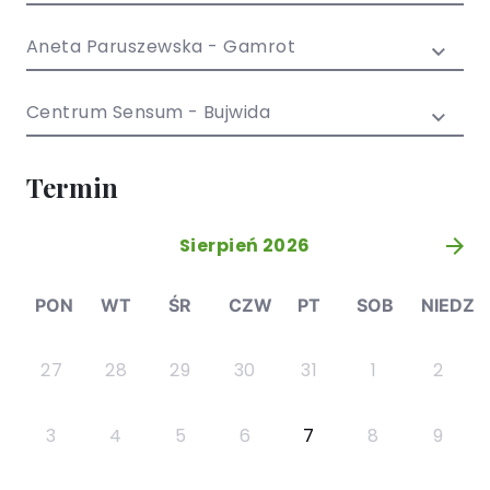
/ EN)
Społecznych
dla dzieci i
Aneta Paruszewska - Gamrot
młodzieży
Centrum Sensum - Bujwida
Termin
Sierpień 2026
»
PON
WT
ŚR
CZW
PT
SOB
NIEDZ
27
28
29
30
31
1
2
3
4
5
6
7
8
9