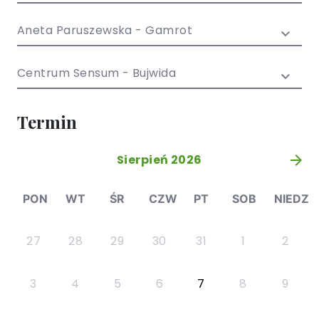
/ EN)
Społecznych
dla dzieci i
Aneta Paruszewska - Gamrot
młodzieży
Centrum Sensum - Bujwida
Termin
Sierpień 2026
»
PON
WT
ŚR
CZW
PT
SOB
NIEDZ
27
28
29
30
31
1
2
3
4
5
6
7
8
9