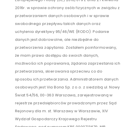
2016r. w sprawie ochrony osób fizycznych w związku z
przetwarzaniem danych osobowych i w sprawie
swobodnego przepływu takich danych oraz
uchylenia dyrektywy 95/46/WE (RODO). Podanie
danych jest dobrowolne, ale niezbędne do
przetworzenia zapytania. Zostałem poinformowany,
że mam prawo dostępu do swoich danych,
możliwości ich poprawiania, żądania zaprzestania ich
przetwarzania, skierowania sprzeciwu co do
sposobu ich przetwarzania. Administratorem danych
osobowych jest Via Bona Sp. z o.o. z siedzibą ul. Nowy
Świat 54/56, 00-363 Warszawa, zarejestrowaną w
rejestrze przedsiębiorców prowadzonym przez Sąd
Rejonowy dla m. st. Warszawy w Warszawie, XIV
Wydział Gospodarczy Krajowego Rejestru
Sądowego, pod numerem KRS 0000713679, NIP