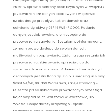
2016r. w sprawie ochrony osób fizycznych w związku z
przetwarzaniem danych osobowych i w sprawie
swobodnego przepływu takich danych oraz
uchylenia dyrektywy 95/46/WE (RODO). Podanie
danych jest dobrowolne, ale niezbędne do
przetworzenia zapytania. Zostałem poinformowany,
że mam prawo dostępu do swoich danych,
możliwości ich poprawiania, żądania zaprzestania ich
przetwarzania, skierowania sprzeciwu co do
sposobu ich przetwarzania. Administratorem danych
osobowych jest Via Bona Sp. z o.o. z siedzibą ul. Nowy
Świat 54/56, 00-363 Warszawa, zarejestrowaną w
rejestrze przedsiębiorców prowadzonym przez Sąd
Rejonowy dla m. st. Warszawy w Warszawie, XIV
Wydział Gospodarczy Krajowego Rejestru
Sądowego, pod numerem KRS 0000713679, NIP