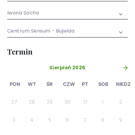
/ EN)
Społecznych
dla dzieci i
Iwona Socha
młodzieży
Centrum Sensum - Bujwida
Termin
Sierpień 2026
»
PON
WT
ŚR
CZW
PT
SOB
NIEDZ
27
28
29
30
31
1
2
3
4
5
6
7
8
9