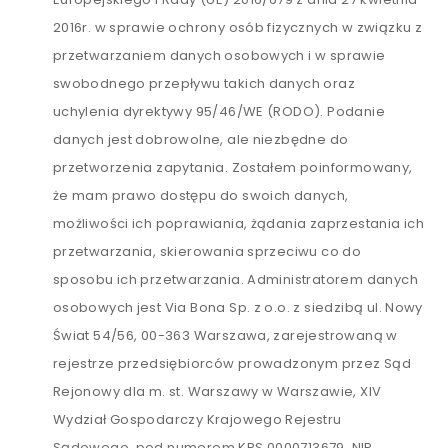
2016r. w sprawie ochrony osób fizycznych w związku z
przetwarzaniem danych osobowych i w sprawie
swobodnego przepływu takich danych oraz
uchylenia dyrektywy 95/46/WE (RODO). Podanie
danych jest dobrowolne, ale niezbędne do
przetworzenia zapytania. Zostałem poinformowany,
że mam prawo dostępu do swoich danych,
możliwości ich poprawiania, żądania zaprzestania ich
przetwarzania, skierowania sprzeciwu co do
sposobu ich przetwarzania. Administratorem danych
osobowych jest Via Bona Sp. z o.o. z siedzibą ul. Nowy
Świat 54/56, 00-363 Warszawa, zarejestrowaną w
rejestrze przedsiębiorców prowadzonym przez Sąd
Rejonowy dla m. st. Warszawy w Warszawie, XIV
Wydział Gospodarczy Krajowego Rejestru
Sądowego, pod numerem KRS 0000713679, NIP