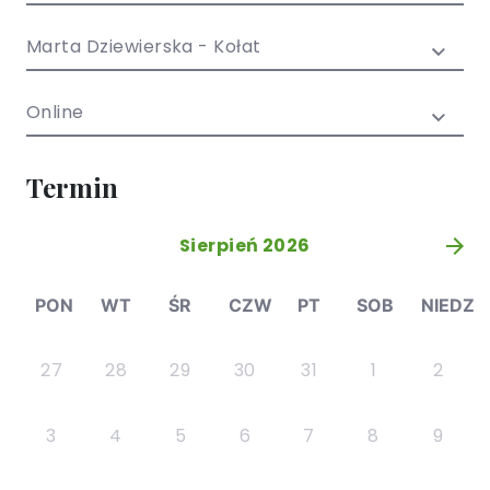
/ EN)
Społecznych
dla dzieci i
Marta Dziewierska - Kołat
młodzieży
Online
Termin
Sierpień 2026
»
PON
WT
ŚR
CZW
PT
SOB
NIEDZ
27
28
29
30
31
1
2
3
4
5
6
7
8
9