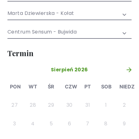
/ EN)
Społecznych
dla dzieci i
Marta Dziewierska - Kołat
młodzieży
Centrum Sensum - Bujwida
Termin
Sierpień 2026
»
PON
WT
ŚR
CZW
PT
SOB
NIEDZ
27
28
29
30
31
1
2
3
4
5
6
7
8
9