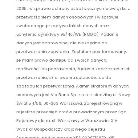
2016r. w sprawie ochrony osób fizycznych w związku z
przetwarzaniem danych osobowych i w sprawie
swobodnego przepływu takich danych oraz
uchylenia dyrektywy 95/46/WE (RODO). Podanie
danych jest dobrowolne, ale niezbędne do
przetworzenia zapytania. Zostałem poinformowany,
że mam prawo dostępu do swoich danych,
możliwości ich poprawiania, żądania zaprzestania ich
przetwarzania, skierowania sprzeciwu co do
sposobu ich przetwarzania. Administratorem danych
osobowych jest Via Bona Sp. z o.o. z siedzibą ul. Nowy
Świat 54/56, 00-363 Warszawa, zarejestrowaną w
rejestrze przedsiębiorców prowadzonym przez Sąd
Rejonowy dla m. st. Warszawy w Warszawie, XIV
Wydział Gospodarczy Krajowego Rejestru
Sądowego, pod numerem KRS 0000713679, NIP