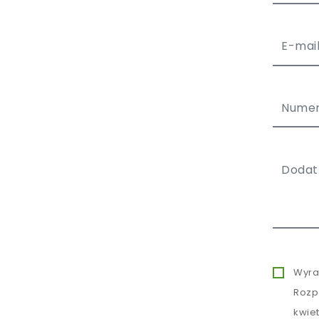
Wyra
Rozp
kwie