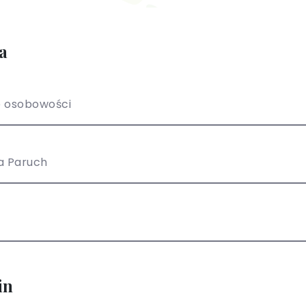
a
e osobowości
a Paruch
in