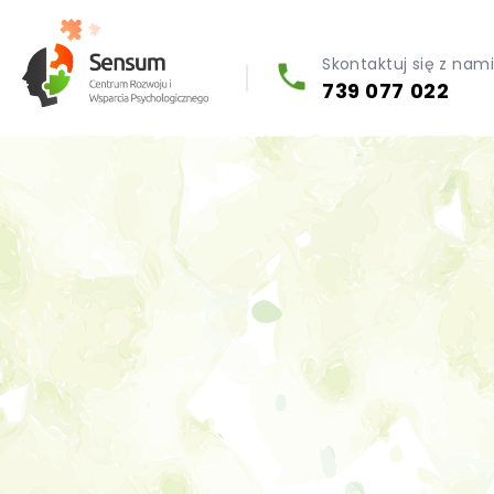
Skontaktuj się z nam
739 077 022
Diagnoza psychologiczna (testy psychologiczne)
Konsultacja biegłego psychologa
Psychoterapia indywidualna (PL / EN)
Wsparcie dla firm