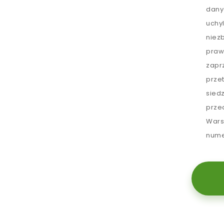
dany
uchy
niez
praw
zapr
prze
sied
prze
Wars
nume