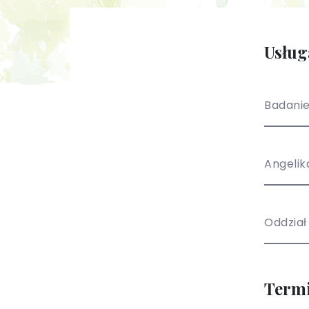
Usług
Badani
Angelik
Oddział
Term