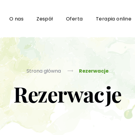
i
O nas
Zespół
Oferta
Terapia online
Grupy wsparcia i TUSy dla osób dorosłych
Ko
Strona główna
Rezerwacje
Rezerwacje
Poradnictwo seksuologiczne
Ps
Psychoterapia par i małżeństwa
P
Terapia uzależnień (PL / EN)
(T
m