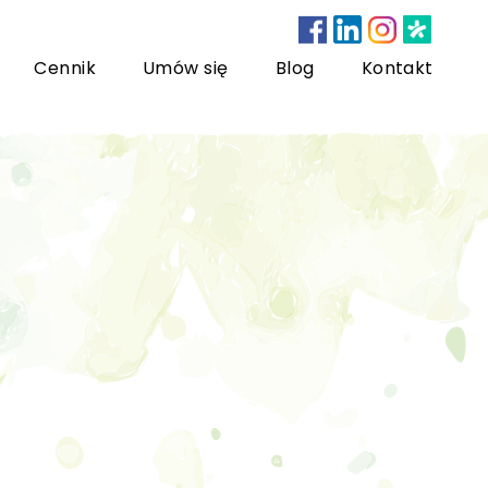
Cennik
Umów się
Blog
Kontakt
nsultacje bariatryczne
ychoterapia dzieci i młodzieży
sychoterapia rodzinna
US) Trening Umiejętności Społecznych dla dzieci i
łodzieży