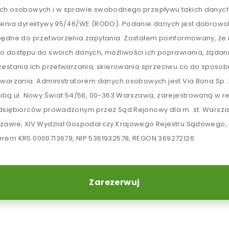
ch osobowych i w sprawie swobodnego przepływu takich danych
lenia dyrektywy 95/46/WE (RODO). Podanie danych jest dobrowol
będne do przetworzenia zapytania. Zostałem poinformowany, ż
o dostępu do swoich danych, możliwości ich poprawiania, żądan
zestania ich przetwarzania, skierowania sprzeciwu co do sposob
twarzania. Administratorem danych osobowych jest Via Bona Sp. z
zibą ul. Nowy Świat 54/56, 00-363 Warszawa, zarejestrowaną w re
dsiębiorców prowadzonym przez Sąd Rejonowy dla m. st. Warsz
zawie, XIV Wydział Gospodarczy Krajowego Rejestru Sądowego,
rem KRS 0000713679, NIP 5361932578, REGON 369272126
Zarezerwuj