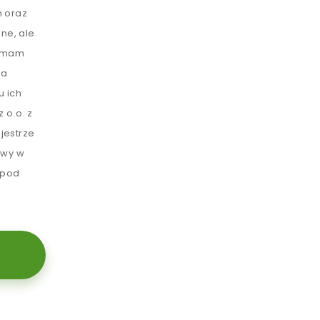
 oraz
ne, ale
e mam
ia
u ich
 o.o. z
jestrze
awy w
 pod