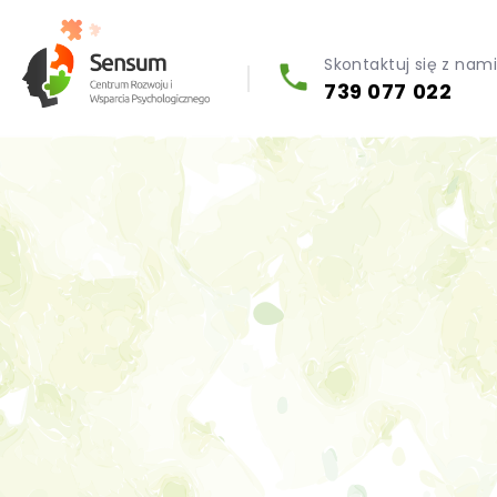
Skontaktuj się z nam
739 077 022
Diagnoza psychologiczna (testy psychologiczne)
Konsultacja biegłego psychologa
Psychoterapia indywidualna (PL / EN)
Wsparcie dla firm