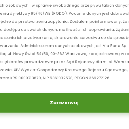
ch osobowych i w sprawie swobodnego przepływu takich danych
lenia dyrektywy 95/46/WE (RODO). Podanie danych jest dobrowol
będne do przetworzenia zapytania. Zostałem poinformowany, ż
o dostępu do swoich danych, możliwości ich poprawiania, żądan
zestania ich przetwarzania, skierowania sprzeciwu co do sposob
twarzania. Administratorem danych osobowych jest Via Bona Sp. z
zibą ul. Nowy Świat 54/56, 00-363 Warszawa, zarejestrowaną w re
dsiębiorców prowadzonym przez Sąd Rejonowy dla m. st. Warsz
zawie, XIV Wydział Gospodarczy Krajowego Rejestru Sądowego,
rem KRS 0000713679, NIP 5361932578, REGON 369272126
Zarezerwuj