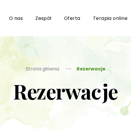
i
O nas
Zespół
Oferta
Terapia online
Grupy wsparcia i TUSy dla osób dorosłych
Ko
Strona główna
Rezerwacje
Rezerwacje
Poradnictwo seksuologiczne
Ps
Psychoterapia par i małżeństwa
P
Terapia uzależnień (PL / EN)
(T
m