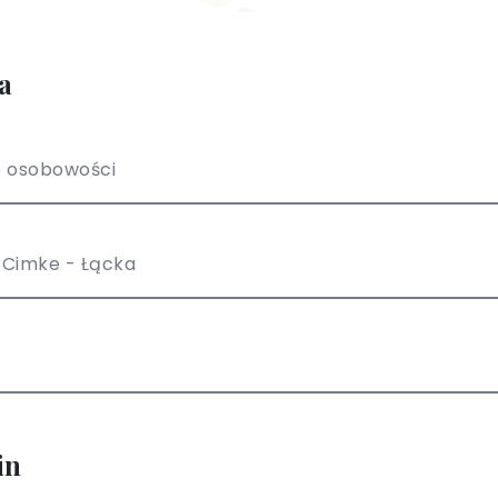
a
e osobowości
 Cimke - Łącka
in