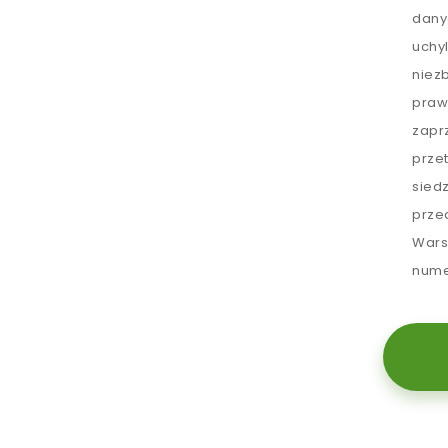
dany
uchy
niez
praw
zapr
prze
sied
prze
Wars
nume