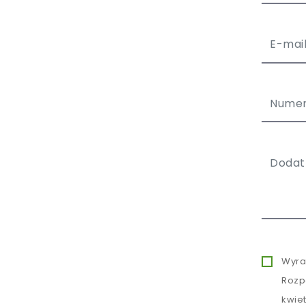
Wyra
Rozp
kwie