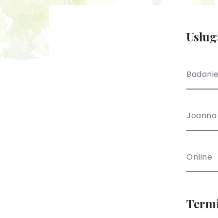
Usług
Badani
Joanna
Online
Term