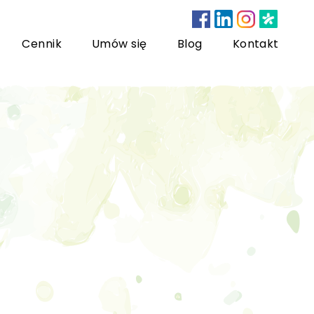
Cennik
Umów się
Blog
Kontakt
nsultacje bariatryczne
ychoterapia dzieci i młodzieży
sychoterapia rodzinna
US) Trening Umiejętności Społecznych dla dzieci i
łodzieży