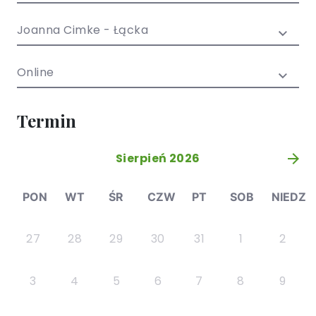
/ EN)
Społecznych
dla dzieci i
Joanna Cimke - Łącka
młodzieży
Online
Termin
Sierpień 2026
»
PON
WT
ŚR
CZW
PT
SOB
NIEDZ
27
28
29
30
31
1
2
3
4
5
6
7
8
9