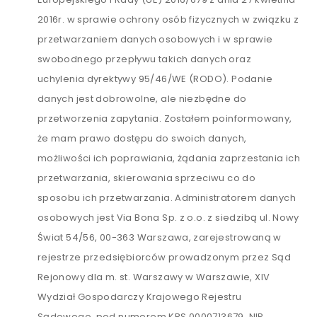
2016r. w sprawie ochrony osób fizycznych w związku z
przetwarzaniem danych osobowych i w sprawie
swobodnego przepływu takich danych oraz
uchylenia dyrektywy 95/46/WE (RODO). Podanie
danych jest dobrowolne, ale niezbędne do
przetworzenia zapytania. Zostałem poinformowany,
że mam prawo dostępu do swoich danych,
możliwości ich poprawiania, żądania zaprzestania ich
przetwarzania, skierowania sprzeciwu co do
sposobu ich przetwarzania. Administratorem danych
osobowych jest Via Bona Sp. z o.o. z siedzibą ul. Nowy
Świat 54/56, 00-363 Warszawa, zarejestrowaną w
rejestrze przedsiębiorców prowadzonym przez Sąd
Rejonowy dla m. st. Warszawy w Warszawie, XIV
Wydział Gospodarczy Krajowego Rejestru
Sądowego, pod numerem KRS 0000713679, NIP