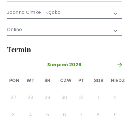
/ EN)
Społecznych
dla dzieci i
Joanna Cimke - Łącka
młodzieży
Online
Termin
Sierpień 2026
»
PON
WT
ŚR
CZW
PT
SOB
NIEDZ
27
28
29
30
31
1
2
3
4
5
6
7
8
9