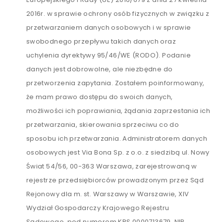
2016r. w sprawie ochrony osób fizycznych w związku z
przetwarzaniem danych osobowych i w sprawie
swobodnego przepływu takich danych oraz
uchylenia dyrektywy 95/46/WE (RODO). Podanie
danych jest dobrowolne, ale niezbędne do
przetworzenia zapytania. Zostałem poinformowany,
że mam prawo dostępu do swoich danych,
możliwości ich poprawiania, żądania zaprzestania ich
przetwarzania, skierowania sprzeciwu co do
sposobu ich przetwarzania. Administratorem danych
osobowych jest Via Bona Sp. z o.o. z siedzibą ul. Nowy
Świat 54/56, 00-363 Warszawa, zarejestrowaną w
rejestrze przedsiębiorców prowadzonym przez Sąd
Rejonowy dla m. st. Warszawy w Warszawie, XIV
Wydział Gospodarczy Krajowego Rejestru
Sądowego, pod numerem KRS 0000713679, NIP