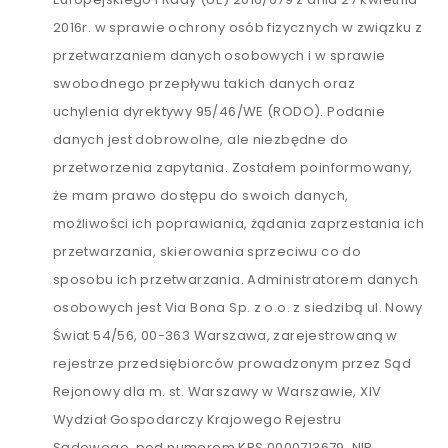
2016r. w sprawie ochrony osób fizycznych w związku z
przetwarzaniem danych osobowych i w sprawie
swobodnego przepływu takich danych oraz
uchylenia dyrektywy 95/46/WE (RODO). Podanie
danych jest dobrowolne, ale niezbędne do
przetworzenia zapytania. Zostałem poinformowany,
że mam prawo dostępu do swoich danych,
możliwości ich poprawiania, żądania zaprzestania ich
przetwarzania, skierowania sprzeciwu co do
sposobu ich przetwarzania. Administratorem danych
osobowych jest Via Bona Sp. z o.o. z siedzibą ul. Nowy
Świat 54/56, 00-363 Warszawa, zarejestrowaną w
rejestrze przedsiębiorców prowadzonym przez Sąd
Rejonowy dla m. st. Warszawy w Warszawie, XIV
Wydział Gospodarczy Krajowego Rejestru
Sądowego, pod numerem KRS 0000713679, NIP