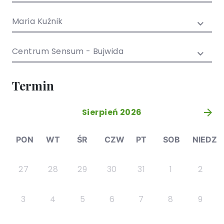
/ EN)
Społecznych
dla dzieci i
Maria Kuźnik
młodzieży
Centrum Sensum - Bujwida
Termin
Sierpień 2026
»
PON
WT
ŚR
CZW
PT
SOB
NIEDZ
27
28
29
30
31
1
2
3
4
5
6
7
8
9