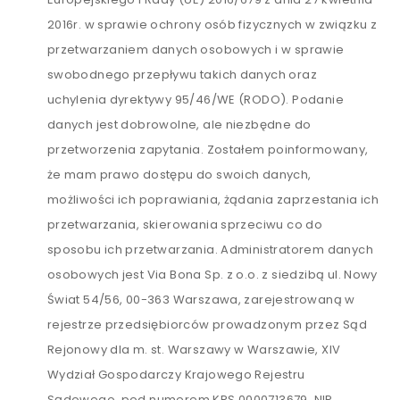
2016r. w sprawie ochrony osób fizycznych w związku z
przetwarzaniem danych osobowych i w sprawie
swobodnego przepływu takich danych oraz
uchylenia dyrektywy 95/46/WE (RODO). Podanie
danych jest dobrowolne, ale niezbędne do
przetworzenia zapytania. Zostałem poinformowany,
że mam prawo dostępu do swoich danych,
możliwości ich poprawiania, żądania zaprzestania ich
przetwarzania, skierowania sprzeciwu co do
sposobu ich przetwarzania. Administratorem danych
osobowych jest Via Bona Sp. z o.o. z siedzibą ul. Nowy
Świat 54/56, 00-363 Warszawa, zarejestrowaną w
rejestrze przedsiębiorców prowadzonym przez Sąd
Rejonowy dla m. st. Warszawy w Warszawie, XIV
Wydział Gospodarczy Krajowego Rejestru
Sądowego, pod numerem KRS 0000713679, NIP