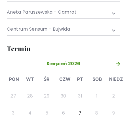
/ EN)
Społecznych
dla dzieci i
Aneta Paruszewska - Gamrot
młodzieży
Centrum Sensum - Bujwida
Termin
Sierpień 2026
»
PON
WT
ŚR
CZW
PT
SOB
NIEDZ
27
28
29
30
31
1
2
3
4
5
6
7
8
9