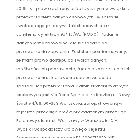
2016r. w sprawie ochrony osób fizycznych w związku z
przetwarzaniem danych osobowych i w sprawie
swobodnego przepływu takich danych oraz
uchylenia dyrektywy 95/46/WE (RODO). Podanie
danych jest dobrowolne, ale niezbędne do
przetworzenia zapytania. Zostałem poinformowany,
że mam prawo dostępu do swoich danych,
możliwości ich poprawiania, żądania zaprzestania ich
przetwarzania, skierowania sprzeciwu co do
sposobu ich przetwarzania. Administratorem danych
osobowych jest Via Bona Sp. z o.o. z siedzibą ul. Nowy
Świat 54/56, 00-363 Warszawa, zarejestrowaną w
rejestrze przedsiębiorców prowadzonym przez Sąd
Rejonowy dla m. st. Warszawy w Warszawie, XIV
Wydział Gospodarczy Krajowego Rejestru
Sądowego, pod numerem KRS 0000713679, NIP