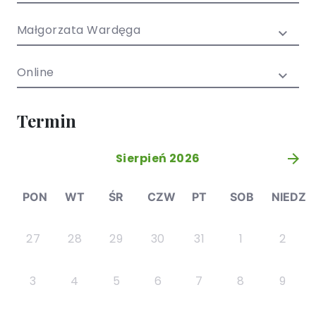
/ EN)
Społecznych
dla dzieci i
Małgorzata Wardęga
młodzieży
Online
Termin
Sierpień 2026
»
PON
WT
ŚR
CZW
PT
SOB
NIEDZ
27
28
29
30
31
1
2
3
4
5
6
7
8
9