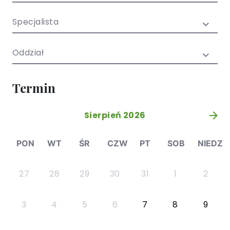
/ EN)
Społecznych
dla dzieci i
Specjalista
młodzieży
Oddział
Termin
Sierpień 2026
»
PON
WT
ŚR
CZW
PT
SOB
NIEDZ
27
28
29
30
31
1
2
3
4
5
6
7
8
9