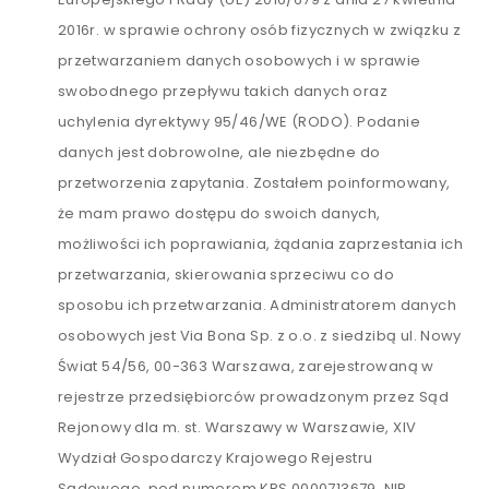
2016r. w sprawie ochrony osób fizycznych w związku z
przetwarzaniem danych osobowych i w sprawie
swobodnego przepływu takich danych oraz
uchylenia dyrektywy 95/46/WE (RODO). Podanie
danych jest dobrowolne, ale niezbędne do
przetworzenia zapytania. Zostałem poinformowany,
że mam prawo dostępu do swoich danych,
możliwości ich poprawiania, żądania zaprzestania ich
przetwarzania, skierowania sprzeciwu co do
sposobu ich przetwarzania. Administratorem danych
osobowych jest Via Bona Sp. z o.o. z siedzibą ul. Nowy
Świat 54/56, 00-363 Warszawa, zarejestrowaną w
rejestrze przedsiębiorców prowadzonym przez Sąd
Rejonowy dla m. st. Warszawy w Warszawie, XIV
Wydział Gospodarczy Krajowego Rejestru
Sądowego, pod numerem KRS 0000713679, NIP