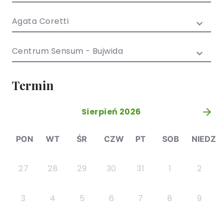
/ EN)
Społecznych
dla dzieci i
Agata Coretti
młodzieży
Centrum Sensum - Bujwida
Termin
Sierpień 2026
»
PON
WT
ŚR
CZW
PT
SOB
NIEDZ
27
28
29
30
31
1
2
3
4
5
6
7
8
9