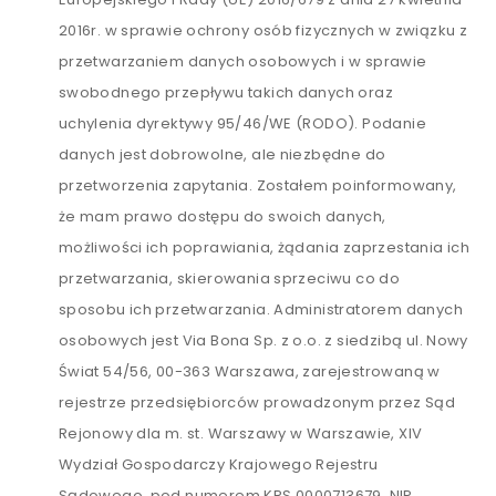
2016r. w sprawie ochrony osób fizycznych w związku z
przetwarzaniem danych osobowych i w sprawie
swobodnego przepływu takich danych oraz
uchylenia dyrektywy 95/46/WE (RODO). Podanie
danych jest dobrowolne, ale niezbędne do
przetworzenia zapytania. Zostałem poinformowany,
że mam prawo dostępu do swoich danych,
możliwości ich poprawiania, żądania zaprzestania ich
przetwarzania, skierowania sprzeciwu co do
sposobu ich przetwarzania. Administratorem danych
osobowych jest Via Bona Sp. z o.o. z siedzibą ul. Nowy
Świat 54/56, 00-363 Warszawa, zarejestrowaną w
rejestrze przedsiębiorców prowadzonym przez Sąd
Rejonowy dla m. st. Warszawy w Warszawie, XIV
Wydział Gospodarczy Krajowego Rejestru
Sądowego, pod numerem KRS 0000713679, NIP