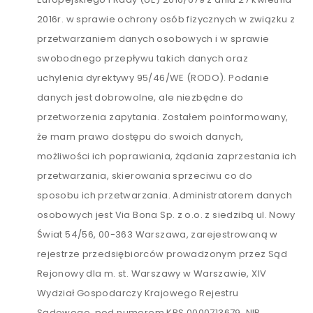
2016r. w sprawie ochrony osób fizycznych w związku z
przetwarzaniem danych osobowych i w sprawie
swobodnego przepływu takich danych oraz
uchylenia dyrektywy 95/46/WE (RODO). Podanie
danych jest dobrowolne, ale niezbędne do
przetworzenia zapytania. Zostałem poinformowany,
że mam prawo dostępu do swoich danych,
możliwości ich poprawiania, żądania zaprzestania ich
przetwarzania, skierowania sprzeciwu co do
sposobu ich przetwarzania. Administratorem danych
osobowych jest Via Bona Sp. z o.o. z siedzibą ul. Nowy
Świat 54/56, 00-363 Warszawa, zarejestrowaną w
rejestrze przedsiębiorców prowadzonym przez Sąd
Rejonowy dla m. st. Warszawy w Warszawie, XIV
Wydział Gospodarczy Krajowego Rejestru
Sądowego, pod numerem KRS 0000713679, NIP