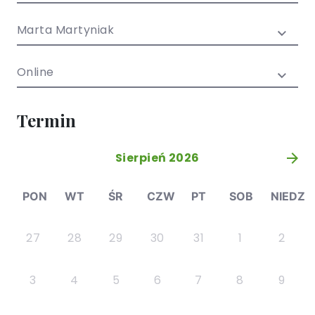
/ EN)
Społecznych
dla dzieci i
Marta Martyniak
młodzieży
Online
Termin
Sierpień 2026
»
PON
WT
ŚR
CZW
PT
SOB
NIEDZ
27
28
29
30
31
1
2
3
4
5
6
7
8
9