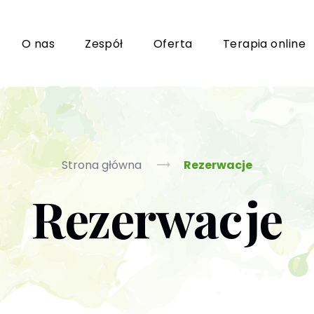
i
O nas
Zespół
Oferta
Terapia online
Grupy wsparcia i TUSy dla osób dorosłych
Ko
Strona główna
Rezerwacje
Rezerwacje
Poradnictwo seksuologiczne
Ps
Psychoterapia par i małżeństwa
P
Terapia uzależnień (PL / EN)
(T
m