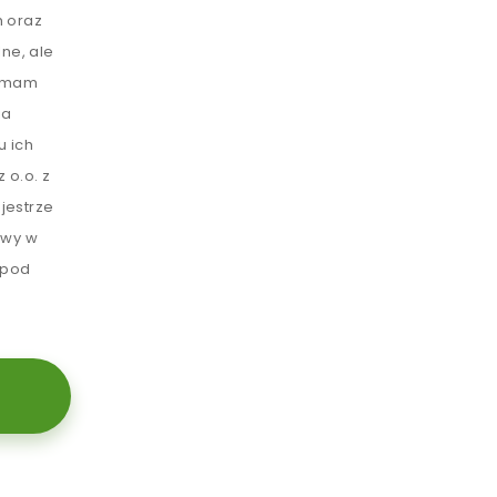
 oraz
ne, ale
e mam
ia
u ich
 o.o. z
jestrze
awy w
 pod