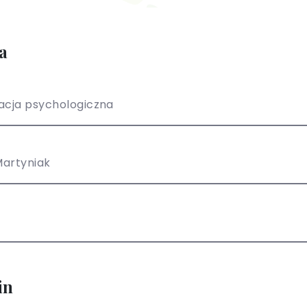
a
acja psychologiczna
artyniak
in