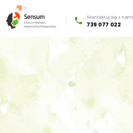
Skontaktuj się z nam
739 077 022
Diagnoza psychologiczna (testy psychologiczne)
Konsultacja biegłego psychologa
Psychoterapia indywidualna (PL / EN)
Wsparcie dla firm