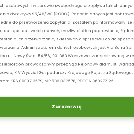
ch osobowych i w sprawie swobodnego przepływu takich danych
lenia dyrektywy 95/46/WE (RODO). Podanie danych jest dobrowol
będne do przetworzenia zapytania. Zostałem poinformowany, ż
o dostępu do swoich danych, możliwości ich poprawiania, żądan
zestania ich przetwarzania, skierowania sprzeciwu co do sposob
twarzania. Administratorem danych osobowych jest Via Bona Sp. z
zibą ul. Nowy Świat 54/56, 00-363 Warszawa, zarejestrowaną w re
dsiębiorców prowadzonym przez Sąd Rejonowy dla m. st. Warsz
zawie, XIV Wydział Gospodarczy Krajowego Rejestru Sądowego,
rem KRS 0000713679, NIP 5361932578, REGON 369272126
Zarezerwuj