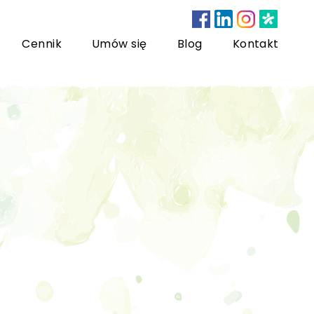
Cennik
Umów się
Blog
Kontakt
nsultacje bariatryczne
ychoterapia dzieci i młodzieży
sychoterapia rodzinna
US) Trening Umiejętności Społecznych dla dzieci i
łodzieży