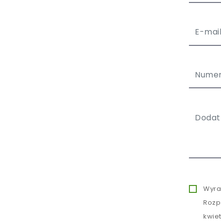
Wyra
Rozp
kwie