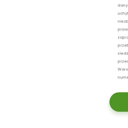
dany
uchy
niez
praw
zapr
prze
sied
prze
Wars
nume