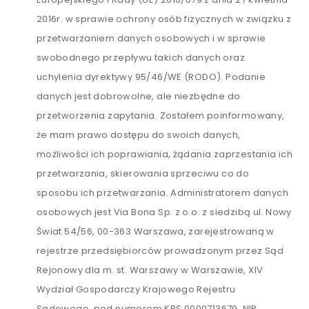
2016r. w sprawie ochrony osób fizycznych w związku z
przetwarzaniem danych osobowych i w sprawie
swobodnego przepływu takich danych oraz
uchylenia dyrektywy 95/46/WE (RODO). Podanie
danych jest dobrowolne, ale niezbędne do
przetworzenia zapytania. Zostałem poinformowany,
że mam prawo dostępu do swoich danych,
możliwości ich poprawiania, żądania zaprzestania ich
przetwarzania, skierowania sprzeciwu co do
sposobu ich przetwarzania. Administratorem danych
osobowych jest Via Bona Sp. z o.o. z siedzibą ul. Nowy
Świat 54/56, 00-363 Warszawa, zarejestrowaną w
rejestrze przedsiębiorców prowadzonym przez Sąd
Rejonowy dla m. st. Warszawy w Warszawie, XIV
Wydział Gospodarczy Krajowego Rejestru
Sądowego, pod numerem KRS 0000713679, NIP