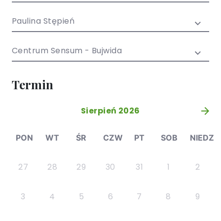
/ EN)
Społecznych
dla dzieci i
Paulina Stępień
młodzieży
Centrum Sensum - Bujwida
Termin
Sierpień 2026
»
PON
WT
ŚR
CZW
PT
SOB
NIEDZ
27
28
29
30
31
1
2
3
4
5
6
7
8
9