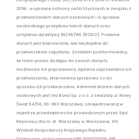
2016r. w sprawie ochrony osób fizycznych w związku z
przetwarzaniem danych osobowych i w sprawie
swobodnego przepływu takich danych oraz
uchylenia dyrektywy 95/46/WE (RODO). Podanie
danych jest dobrowolne, ale niezbędne do
przetworzenia zapytania. Zostałem poinformowany,
że mam prawo dostępu do swoich danych,
możliwości ich poprawiania, żądania zaprzestania ich
przetwarzania, skierowania sprzeciwu co do
sposobu ich przetwarzania. Administratorem danych
osobowych jest Via Bona Sp. z o.o. z siedzibą ul. Nowy
Świat 54/56, 00-363 Warszawa, zarejestrowaną w
rejestrze przedsiębiorców prowadzonym przez Sąd
Rejonowy dla m. st. Warszawy w Warszawie, XIV
Wydział Gospodarczy Krajowego Rejestru
Sądowego, pod numerem KRS 0000713679, NIP