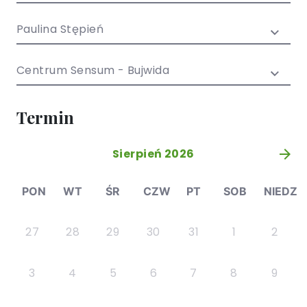
/ EN)
Społecznych
dla dzieci i
Paulina Stępień
młodzieży
Centrum Sensum - Bujwida
Termin
Sierpień 2026
»
PON
WT
ŚR
CZW
PT
SOB
NIEDZ
27
28
29
30
31
1
2
3
4
5
6
7
8
9