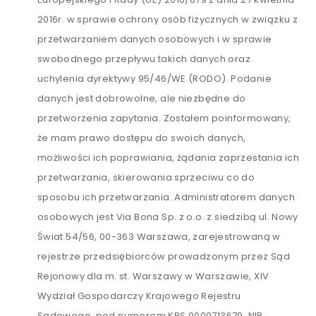
2016r. w sprawie ochrony osób fizycznych w związku z
przetwarzaniem danych osobowych i w sprawie
swobodnego przepływu takich danych oraz
uchylenia dyrektywy 95/46/WE (RODO). Podanie
danych jest dobrowolne, ale niezbędne do
przetworzenia zapytania. Zostałem poinformowany,
że mam prawo dostępu do swoich danych,
możliwości ich poprawiania, żądania zaprzestania ich
przetwarzania, skierowania sprzeciwu co do
sposobu ich przetwarzania. Administratorem danych
osobowych jest Via Bona Sp. z o.o. z siedzibą ul. Nowy
Świat 54/56, 00-363 Warszawa, zarejestrowaną w
rejestrze przedsiębiorców prowadzonym przez Sąd
Rejonowy dla m. st. Warszawy w Warszawie, XIV
Wydział Gospodarczy Krajowego Rejestru
Sądowego, pod numerem KRS 0000713679, NIP