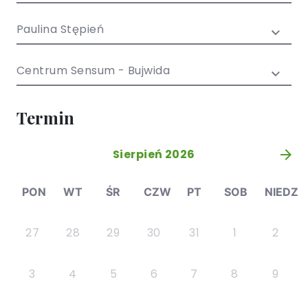
/ EN)
Społecznych
dla dzieci i
Paulina Stępień
młodzieży
Centrum Sensum - Bujwida
Termin
Sierpień 2026
»
PON
WT
ŚR
CZW
PT
SOB
NIEDZ
27
28
29
30
31
1
2
3
4
5
6
7
8
9