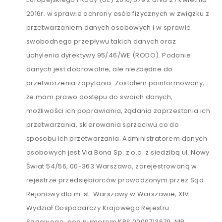
2016r. w sprawie ochrony osób fizycznych w związku z
przetwarzaniem danych osobowych i w sprawie
swobodnego przepływu takich danych oraz
uchylenia dyrektywy 95/46/WE (RODO). Podanie
danych jest dobrowolne, ale niezbędne do
przetworzenia zapytania. Zostałem poinformowany,
że mam prawo dostępu do swoich danych,
możliwości ich poprawiania, żądania zaprzestania ich
przetwarzania, skierowania sprzeciwu co do
sposobu ich przetwarzania. Administratorem danych
osobowych jest Via Bona Sp. z o.o. z siedzibą ul. Nowy
Świat 54/56, 00-363 Warszawa, zarejestrowaną w
rejestrze przedsiębiorców prowadzonym przez Sąd
Rejonowy dla m. st. Warszawy w Warszawie, XIV
Wydział Gospodarczy Krajowego Rejestru
Sądowego, pod numerem KRS 0000713679, NIP