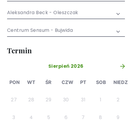
/ EN)
Społecznych
dla dzieci i
Aleksandra Beck - Oleszczak
młodzieży
Centrum Sensum - Bujwida
Termin
Sierpień 2026
»
PON
WT
ŚR
CZW
PT
SOB
NIEDZ
27
28
29
30
31
1
2
3
4
5
6
7
8
9