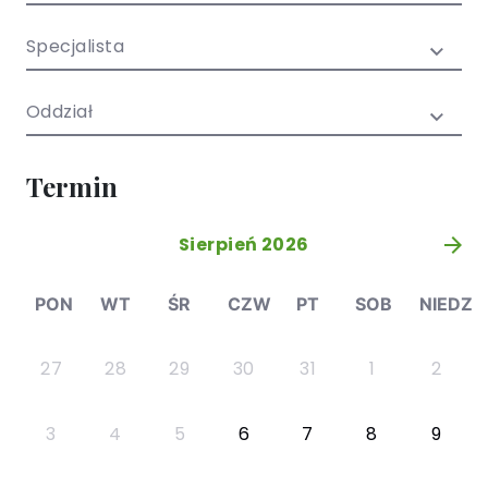
/ EN)
Społecznych
dla dzieci i
Specjalista
młodzieży
Oddział
Termin
Sierpień 2026
»
PON
WT
ŚR
CZW
PT
SOB
NIEDZ
27
28
29
30
31
1
2
3
4
5
6
7
8
9