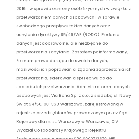
2016r. w sprawie ochrony osób fizycznych w związku z
przetwarzaniem danych osobowych i w sprawie
swobodnego przepływu takich danych oraz
uchylenia dyrektywy 95/46/WE (RODO). Podanie
danych jest dobrowolne, ale niezbędne do
przetworzenia zapytania. Zostałem poinformowany,
że mam prawo dostępu do swoich danych,
możliwości ich poprawiania, żądania zaprzestania ich
przetwarzania, skierowania sprzeciwu co do
sposobu ich przetwarzania. Administratorem danych
osobowych jest Via Bona Sp. z o.o. z siedzibą ul. Nowy
Świat 54/56, 00-363 Warszawa, zarejestrowaną w
rejestrze przedsiębiorców prowadzonym przez Sąd
Rejonowy dla m. st. Warszawy w Warszawie, XIV
Wydział Gospodarczy Krajowego Rejestru
Sądowego, pod numerem KRS 0000713679, NIP