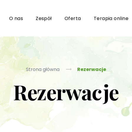
i
O nas
Zespół
Oferta
Terapia online
Grupy wsparcia i TUSy dla osób dorosłych
Ko
Strona główna
Rezerwacje
Rezerwacje
Poradnictwo seksuologiczne
Ps
Psychoterapia par i małżeństwa
P
Terapia uzależnień (PL / EN)
(T
m