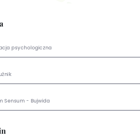
a
acja psychologiczna
uźnik
m Sensum - Bujwida
in