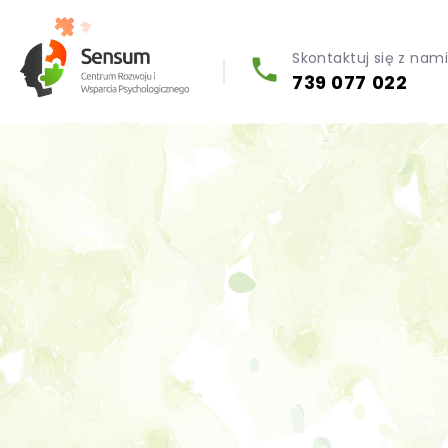
Skontaktuj się z nam
739 077 022
Diagnoza psychologiczna (testy psychologiczne)
Konsultacja biegłego psychologa
Psychoterapia indywidualna (PL / EN)
Wsparcie dla firm