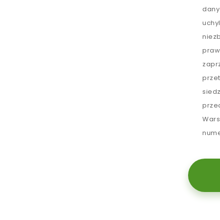
dany
uchy
niez
praw
zapr
prze
sied
prze
Wars
nume