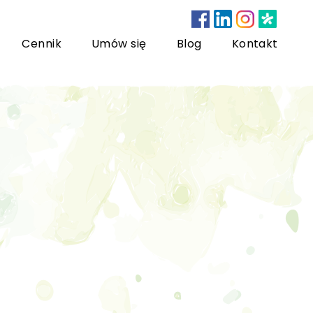
Cennik
Umów się
Blog
Kontakt
nsultacje bariatryczne
ychoterapia dzieci i młodzieży
sychoterapia rodzinna
US) Trening Umiejętności Społecznych dla dzieci i
łodzieży