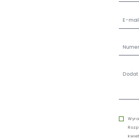
Wyra
Rozp
kwie