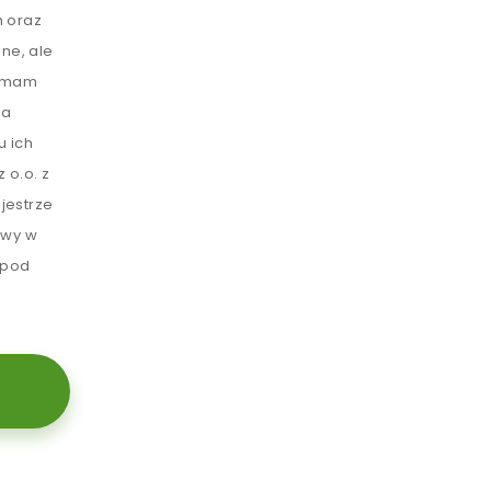
 oraz
ne, ale
e mam
ia
u ich
 o.o. z
jestrze
awy w
 pod