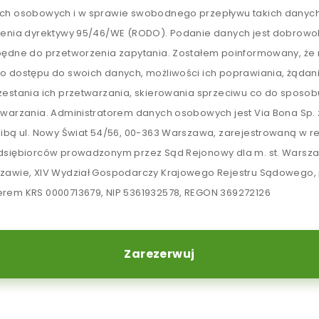
ch osobowych i w sprawie swobodnego przepływu takich danych
lenia dyrektywy 95/46/WE (RODO). Podanie danych jest dobrowol
będne do przetworzenia zapytania. Zostałem poinformowany, ż
o dostępu do swoich danych, możliwości ich poprawiania, żądan
zestania ich przetwarzania, skierowania sprzeciwu co do sposob
twarzania. Administratorem danych osobowych jest Via Bona Sp. z
zibą ul. Nowy Świat 54/56, 00-363 Warszawa, zarejestrowaną w re
dsiębiorców prowadzonym przez Sąd Rejonowy dla m. st. Warsz
zawie, XIV Wydział Gospodarczy Krajowego Rejestru Sądowego,
rem KRS 0000713679, NIP 5361932578, REGON 369272126
Zarezerwuj