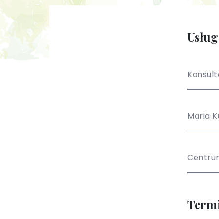
Usług
Konsult
Maria K
Centru
Term