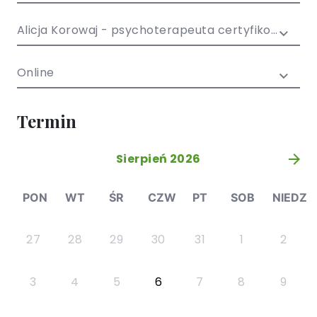
/ EN)
Społecznych
dla dzieci i
Alicja Korowaj - psychoterapeuta certyfikowany
młodzieży
Online
Termin
Sierpień 2026
»
PON
WT
ŚR
CZW
PT
SOB
NIEDZ
27
28
29
30
31
1
2
3
4
5
6
7
8
9