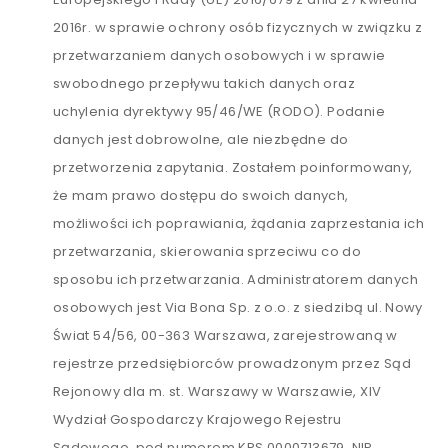
2016r. w sprawie ochrony osób fizycznych w związku z
przetwarzaniem danych osobowych i w sprawie
swobodnego przepływu takich danych oraz
uchylenia dyrektywy 95/46/WE (RODO). Podanie
danych jest dobrowolne, ale niezbędne do
przetworzenia zapytania. Zostałem poinformowany,
że mam prawo dostępu do swoich danych,
możliwości ich poprawiania, żądania zaprzestania ich
przetwarzania, skierowania sprzeciwu co do
sposobu ich przetwarzania. Administratorem danych
osobowych jest Via Bona Sp. z o.o. z siedzibą ul. Nowy
Świat 54/56, 00-363 Warszawa, zarejestrowaną w
rejestrze przedsiębiorców prowadzonym przez Sąd
Rejonowy dla m. st. Warszawy w Warszawie, XIV
Wydział Gospodarczy Krajowego Rejestru
Sądowego, pod numerem KRS 0000713679, NIP