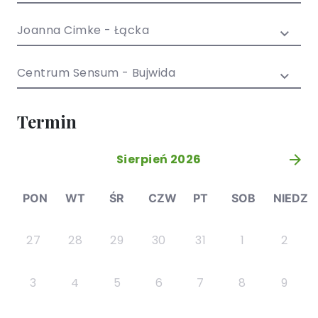
/ EN)
Społecznych
dla dzieci i
Joanna Cimke - Łącka
młodzieży
Centrum Sensum - Bujwida
Termin
Sierpień 2026
»
PON
WT
ŚR
CZW
PT
SOB
NIEDZ
27
28
29
30
31
1
2
3
4
5
6
7
8
9