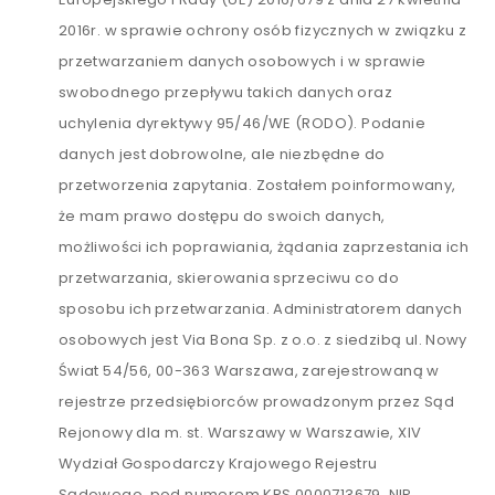
2016r. w sprawie ochrony osób fizycznych w związku z
przetwarzaniem danych osobowych i w sprawie
swobodnego przepływu takich danych oraz
uchylenia dyrektywy 95/46/WE (RODO). Podanie
danych jest dobrowolne, ale niezbędne do
przetworzenia zapytania. Zostałem poinformowany,
że mam prawo dostępu do swoich danych,
możliwości ich poprawiania, żądania zaprzestania ich
przetwarzania, skierowania sprzeciwu co do
sposobu ich przetwarzania. Administratorem danych
osobowych jest Via Bona Sp. z o.o. z siedzibą ul. Nowy
Świat 54/56, 00-363 Warszawa, zarejestrowaną w
rejestrze przedsiębiorców prowadzonym przez Sąd
Rejonowy dla m. st. Warszawy w Warszawie, XIV
Wydział Gospodarczy Krajowego Rejestru
Sądowego, pod numerem KRS 0000713679, NIP