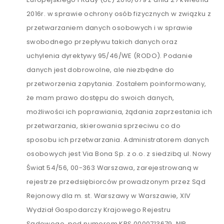
2016r. w sprawie ochrony osób fizycznych w związku z
przetwarzaniem danych osobowych i w sprawie
swobodnego przepływu takich danych oraz
uchylenia dyrektywy 95/46/WE (RODO). Podanie
danych jest dobrowolne, ale niezbędne do
przetworzenia zapytania. Zostałem poinformowany,
że mam prawo dostępu do swoich danych,
możliwości ich poprawiania, żądania zaprzestania ich
przetwarzania, skierowania sprzeciwu co do
sposobu ich przetwarzania. Administratorem danych
osobowych jest Via Bona Sp. z o.o. z siedzibą ul. Nowy
Świat 54/56, 00-363 Warszawa, zarejestrowaną w
rejestrze przedsiębiorców prowadzonym przez Sąd
Rejonowy dla m. st. Warszawy w Warszawie, XIV
Wydział Gospodarczy Krajowego Rejestru
Sądowego, pod numerem KRS 0000713679, NIP