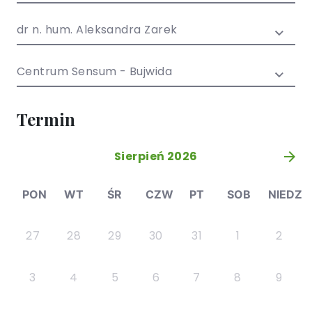
/ EN)
Społecznych
dla dzieci i
dr n. hum. Aleksandra Zarek
młodzieży
Centrum Sensum - Bujwida
Termin
Sierpień 2026
»
PON
WT
ŚR
CZW
PT
SOB
NIEDZ
27
28
29
30
31
1
2
3
4
5
6
7
8
9