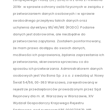
2016r. w sprawie ochrony osób fizycznych w związku z
przetwarzaniem danych osobowych i w sprawie
swobodnego przepływu takich danych oraz
uchylenia dyrektywy 95/46/WE (RODO). Podanie
danych jest dobrowolne, ale niezbędne do
przetworzenia zapytania. Zostałem poinformowany,
że mam prawo dostępu do swoich danych,
możliwości ich poprawiania, żądania zaprzestania ich
przetwarzania, skierowania sprzeciwu co do
sposobu ich przetwarzania. Administratorem danych
osobowych jest Via Bona Sp. z o.o. z siedzibą ul. Nowy
Świat 54/56, 00-363 Warszawa, zarejestrowaną w
rejestrze przedsiębiorców prowadzonym przez Sąd
Rejonowy dla m. st. Warszawy w Warszawie, XIV
Wydział Gospodarczy Krajowego Rejestru
Sądowego, pod numerem KRS 0000713679, NIP