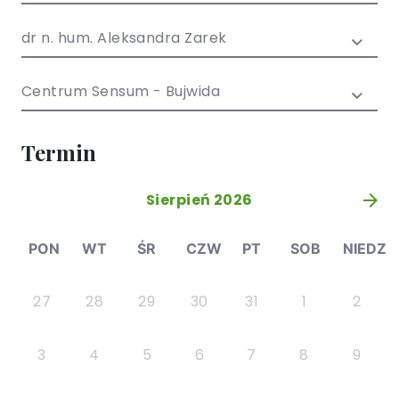
/ EN)
Społecznych
dla dzieci i
dr n. hum. Aleksandra Zarek
młodzieży
Centrum Sensum - Bujwida
Termin
Sierpień 2026
»
PON
WT
ŚR
CZW
PT
SOB
NIEDZ
27
28
29
30
31
1
2
3
4
5
6
7
8
9