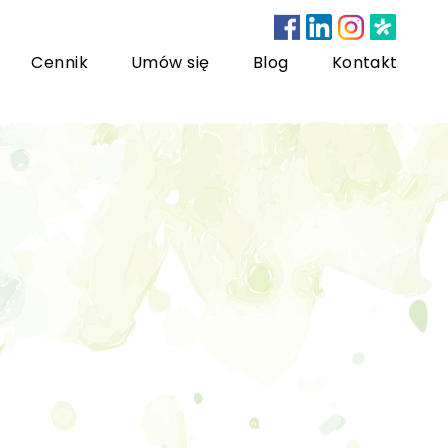
Cennik
Umów się
Blog
Kontakt
nsultacje bariatryczne
ychoterapia dzieci i młodzieży
sychoterapia rodzinna
US) Trening Umiejętności Społecznych dla dzieci i
łodzieży