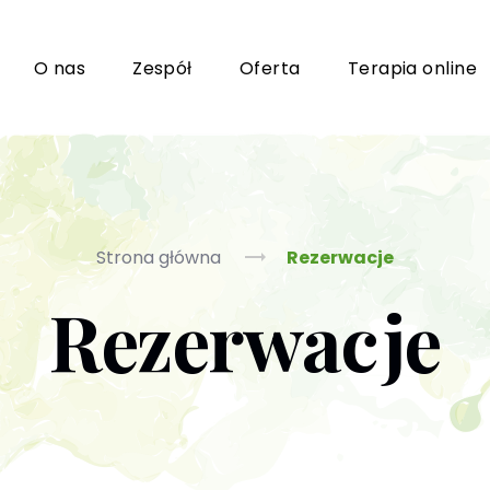
i
O nas
Zespół
Oferta
Terapia online
Grupy wsparcia i TUSy dla osób dorosłych
Ko
Strona główna
Rezerwacje
Rezerwacje
Poradnictwo seksuologiczne
Ps
Psychoterapia par i małżeństwa
P
Terapia uzależnień (PL / EN)
(T
m