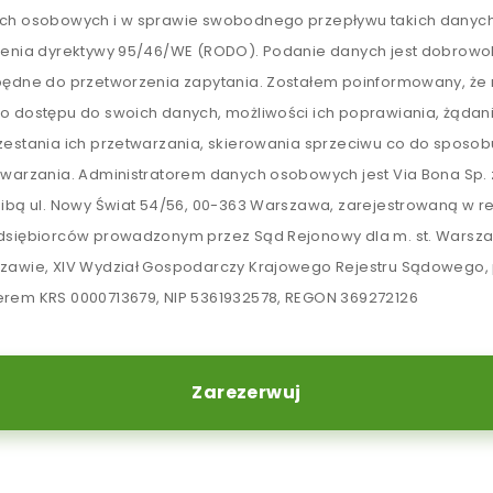
ch osobowych i w sprawie swobodnego przepływu takich danych
lenia dyrektywy 95/46/WE (RODO). Podanie danych jest dobrowol
będne do przetworzenia zapytania. Zostałem poinformowany, ż
o dostępu do swoich danych, możliwości ich poprawiania, żądan
zestania ich przetwarzania, skierowania sprzeciwu co do sposob
twarzania. Administratorem danych osobowych jest Via Bona Sp. z
zibą ul. Nowy Świat 54/56, 00-363 Warszawa, zarejestrowaną w re
dsiębiorców prowadzonym przez Sąd Rejonowy dla m. st. Warsz
zawie, XIV Wydział Gospodarczy Krajowego Rejestru Sądowego,
rem KRS 0000713679, NIP 5361932578, REGON 369272126
Zarezerwuj