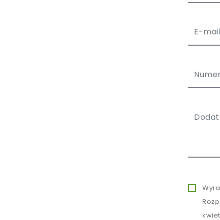
Wyra
Rozp
kwie