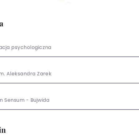
a
acja psychologiczna
um. Aleksandra Zarek
m Sensum - Bujwida
in