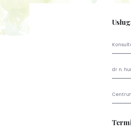
Usług
Konsult
dr n. h
Centru
Term