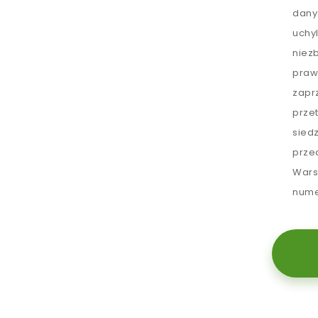
dany
uchy
niez
praw
zapr
prze
sied
prze
Wars
nume