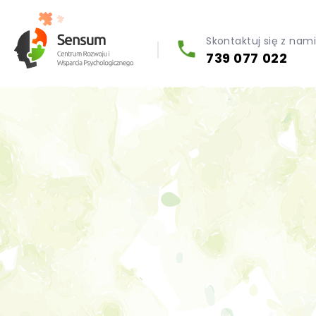
Skontaktuj się z nam
739 077 022
Diagnoza psychologiczna (testy psychologiczne)
Konsultacja biegłego psychologa
Psychoterapia indywidualna (PL / EN)
Wsparcie dla firm