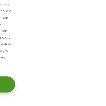
 oraz
ne, ale
e mam
ia
u ich
 o.o. z
jestrze
awy w
 pod