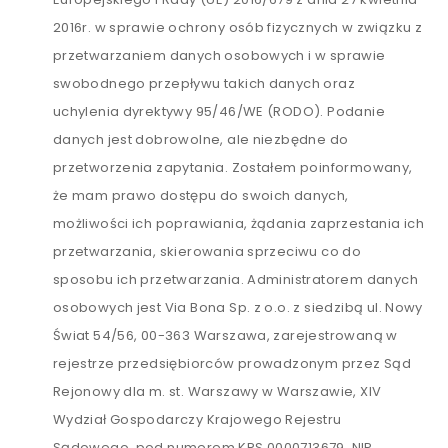
2016r. w sprawie ochrony osób fizycznych w związku z
przetwarzaniem danych osobowych i w sprawie
swobodnego przepływu takich danych oraz
uchylenia dyrektywy 95/46/WE (RODO). Podanie
danych jest dobrowolne, ale niezbędne do
przetworzenia zapytania. Zostałem poinformowany,
że mam prawo dostępu do swoich danych,
możliwości ich poprawiania, żądania zaprzestania ich
przetwarzania, skierowania sprzeciwu co do
sposobu ich przetwarzania. Administratorem danych
osobowych jest Via Bona Sp. z o.o. z siedzibą ul. Nowy
Świat 54/56, 00-363 Warszawa, zarejestrowaną w
rejestrze przedsiębiorców prowadzonym przez Sąd
Rejonowy dla m. st. Warszawy w Warszawie, XIV
Wydział Gospodarczy Krajowego Rejestru
Sądowego, pod numerem KRS 0000713679, NIP