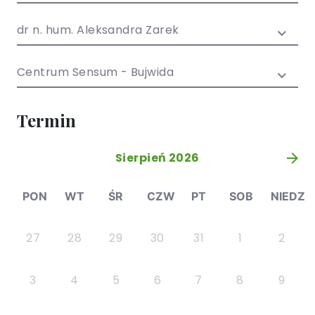
/ EN)
Społecznych
dla dzieci i
dr n. hum. Aleksandra Zarek
młodzieży
Centrum Sensum - Bujwida
Termin
Sierpień 2026
»
PON
WT
ŚR
CZW
PT
SOB
NIEDZ
27
28
29
30
31
1
2
3
4
5
6
7
8
9