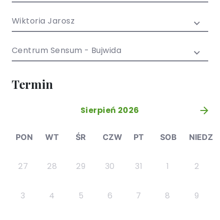
/ EN)
Społecznych
dla dzieci i
Wiktoria Jarosz
młodzieży
Centrum Sensum - Bujwida
Termin
Sierpień 2026
»
PON
WT
ŚR
CZW
PT
SOB
NIEDZ
27
28
29
30
31
1
2
3
4
5
6
7
8
9