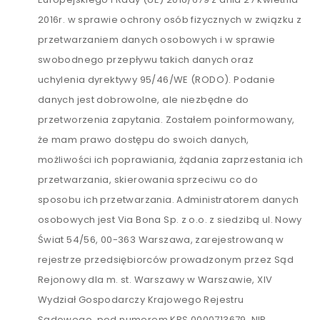
2016r. w sprawie ochrony osób fizycznych w związku z
przetwarzaniem danych osobowych i w sprawie
swobodnego przepływu takich danych oraz
uchylenia dyrektywy 95/46/WE (RODO). Podanie
danych jest dobrowolne, ale niezbędne do
przetworzenia zapytania. Zostałem poinformowany,
że mam prawo dostępu do swoich danych,
możliwości ich poprawiania, żądania zaprzestania ich
przetwarzania, skierowania sprzeciwu co do
sposobu ich przetwarzania. Administratorem danych
osobowych jest Via Bona Sp. z o.o. z siedzibą ul. Nowy
Świat 54/56, 00-363 Warszawa, zarejestrowaną w
rejestrze przedsiębiorców prowadzonym przez Sąd
Rejonowy dla m. st. Warszawy w Warszawie, XIV
Wydział Gospodarczy Krajowego Rejestru
Sądowego, pod numerem KRS 0000713679, NIP