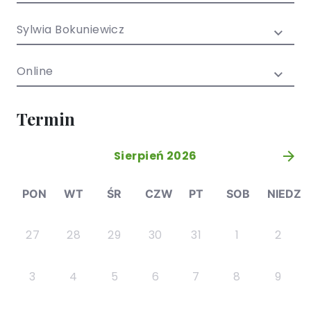
/ EN)
Społecznych
dla dzieci i
Sylwia Bokuniewicz
młodzieży
Online
Termin
Sierpień 2026
»
PON
WT
ŚR
CZW
PT
SOB
NIEDZ
27
28
29
30
31
1
2
3
4
5
6
7
8
9