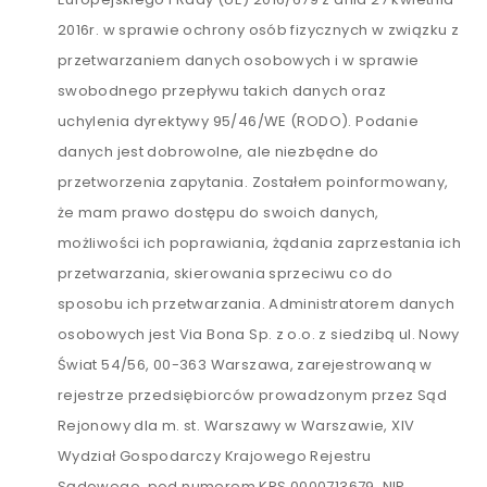
2016r. w sprawie ochrony osób fizycznych w związku z
przetwarzaniem danych osobowych i w sprawie
swobodnego przepływu takich danych oraz
uchylenia dyrektywy 95/46/WE (RODO). Podanie
danych jest dobrowolne, ale niezbędne do
przetworzenia zapytania. Zostałem poinformowany,
że mam prawo dostępu do swoich danych,
możliwości ich poprawiania, żądania zaprzestania ich
przetwarzania, skierowania sprzeciwu co do
sposobu ich przetwarzania. Administratorem danych
osobowych jest Via Bona Sp. z o.o. z siedzibą ul. Nowy
Świat 54/56, 00-363 Warszawa, zarejestrowaną w
rejestrze przedsiębiorców prowadzonym przez Sąd
Rejonowy dla m. st. Warszawy w Warszawie, XIV
Wydział Gospodarczy Krajowego Rejestru
Sądowego, pod numerem KRS 0000713679, NIP