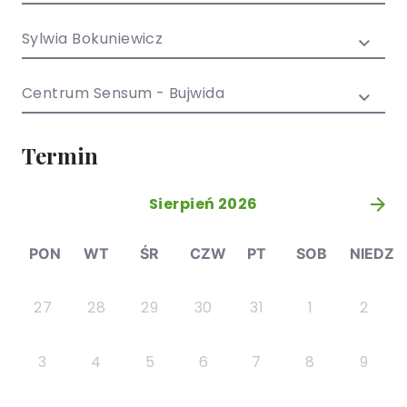
/ EN)
Społecznych
dla dzieci i
Sylwia Bokuniewicz
młodzieży
Centrum Sensum - Bujwida
Termin
Sierpień 2026
»
PON
WT
ŚR
CZW
PT
SOB
NIEDZ
27
28
29
30
31
1
2
3
4
5
6
7
8
9