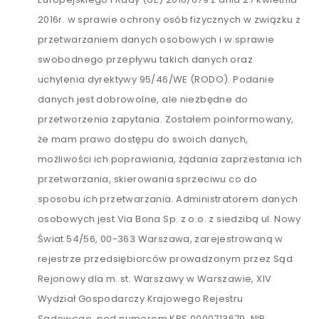
2016r. w sprawie ochrony osób fizycznych w związku z
przetwarzaniem danych osobowych i w sprawie
swobodnego przepływu takich danych oraz
uchylenia dyrektywy 95/46/WE (RODO). Podanie
danych jest dobrowolne, ale niezbędne do
przetworzenia zapytania. Zostałem poinformowany,
że mam prawo dostępu do swoich danych,
możliwości ich poprawiania, żądania zaprzestania ich
przetwarzania, skierowania sprzeciwu co do
sposobu ich przetwarzania. Administratorem danych
osobowych jest Via Bona Sp. z o.o. z siedzibą ul. Nowy
Świat 54/56, 00-363 Warszawa, zarejestrowaną w
rejestrze przedsiębiorców prowadzonym przez Sąd
Rejonowy dla m. st. Warszawy w Warszawie, XIV
Wydział Gospodarczy Krajowego Rejestru
Sądowego, pod numerem KRS 0000713679, NIP