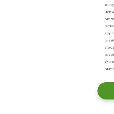
dany
uchy
niez
praw
zapr
prze
sied
prze
Wars
nume