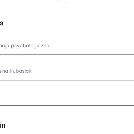
a
acja psychologiczna
ena Kubasiak
in