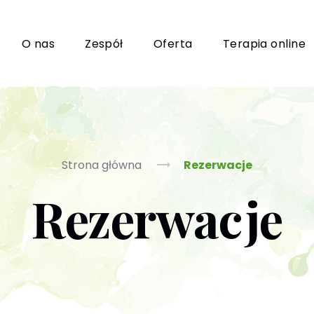
i
O nas
Zespół
Oferta
Terapia online
Grupy wsparcia i TUSy dla osób dorosłych
Ko
Strona główna
Rezerwacje
Rezerwacje
Poradnictwo seksuologiczne
Ps
Psychoterapia par i małżeństwa
P
Terapia uzależnień (PL / EN)
(T
m