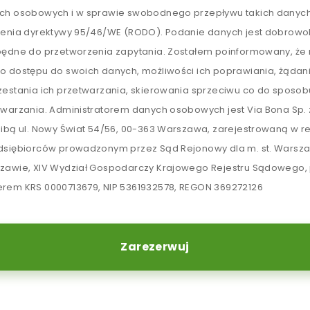
ch osobowych i w sprawie swobodnego przepływu takich danych
lenia dyrektywy 95/46/WE (RODO). Podanie danych jest dobrowol
będne do przetworzenia zapytania. Zostałem poinformowany, ż
o dostępu do swoich danych, możliwości ich poprawiania, żądan
zestania ich przetwarzania, skierowania sprzeciwu co do sposob
twarzania. Administratorem danych osobowych jest Via Bona Sp. z
zibą ul. Nowy Świat 54/56, 00-363 Warszawa, zarejestrowaną w re
dsiębiorców prowadzonym przez Sąd Rejonowy dla m. st. Warsz
zawie, XIV Wydział Gospodarczy Krajowego Rejestru Sądowego,
rem KRS 0000713679, NIP 5361932578, REGON 369272126
Zarezerwuj