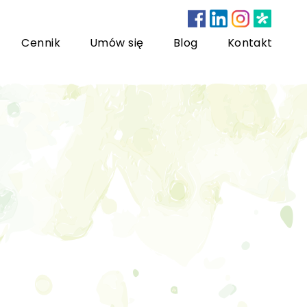
Cennik
Umów się
Blog
Kontakt
nsultacje bariatryczne
ychoterapia dzieci i młodzieży
sychoterapia rodzinna
US) Trening Umiejętności Społecznych dla dzieci i
łodzieży