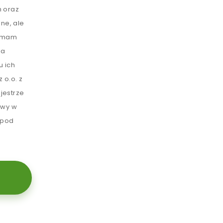
 oraz
ne, ale
e mam
ia
u ich
 o.o. z
jestrze
awy w
 pod