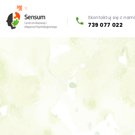
Skontaktuj się z nam
739 077 022
Diagnoza psychologiczna (testy psychologiczne)
Konsultacja biegłego psychologa
Psychoterapia indywidualna (PL / EN)
Wsparcie dla firm