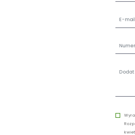
Wyra
Rozp
kwie