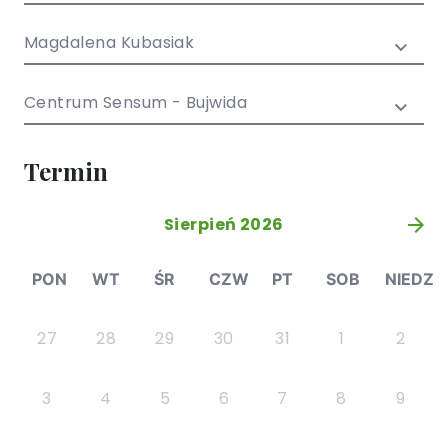
/ EN)
Społecznych
dla dzieci i
Magdalena Kubasiak
młodzieży
Centrum Sensum - Bujwida
Termin
Sierpień 2026
»
PON
WT
ŚR
CZW
PT
SOB
NIEDZ
27
28
29
30
31
1
2
3
4
5
6
7
8
9