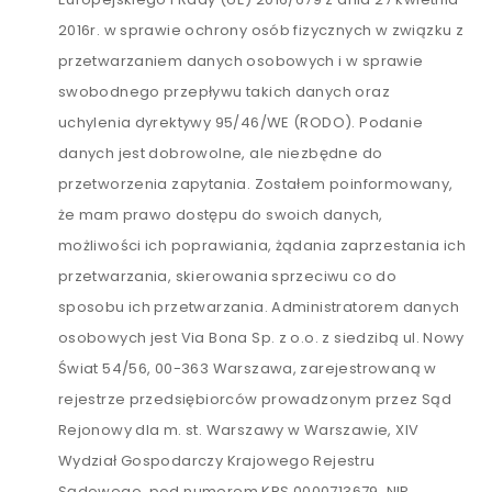
2016r. w sprawie ochrony osób fizycznych w związku z
przetwarzaniem danych osobowych i w sprawie
swobodnego przepływu takich danych oraz
uchylenia dyrektywy 95/46/WE (RODO). Podanie
danych jest dobrowolne, ale niezbędne do
przetworzenia zapytania. Zostałem poinformowany,
że mam prawo dostępu do swoich danych,
możliwości ich poprawiania, żądania zaprzestania ich
przetwarzania, skierowania sprzeciwu co do
sposobu ich przetwarzania. Administratorem danych
osobowych jest Via Bona Sp. z o.o. z siedzibą ul. Nowy
Świat 54/56, 00-363 Warszawa, zarejestrowaną w
rejestrze przedsiębiorców prowadzonym przez Sąd
Rejonowy dla m. st. Warszawy w Warszawie, XIV
Wydział Gospodarczy Krajowego Rejestru
Sądowego, pod numerem KRS 0000713679, NIP