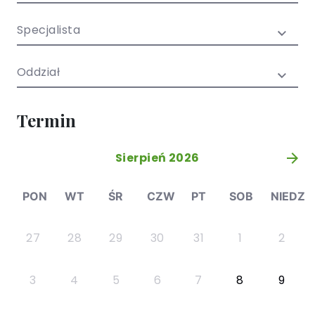
/ EN)
Społecznych
dla dzieci i
Specjalista
młodzieży
Oddział
Termin
Sierpień 2026
»
PON
WT
ŚR
CZW
PT
SOB
NIEDZ
27
28
29
30
31
1
2
3
4
5
6
7
8
9