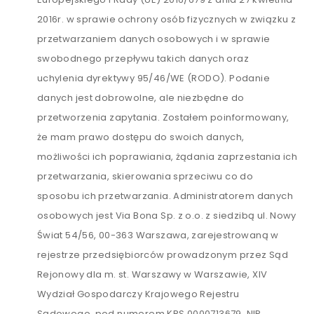
2016r. w sprawie ochrony osób fizycznych w związku z
przetwarzaniem danych osobowych i w sprawie
swobodnego przepływu takich danych oraz
uchylenia dyrektywy 95/46/WE (RODO). Podanie
danych jest dobrowolne, ale niezbędne do
przetworzenia zapytania. Zostałem poinformowany,
że mam prawo dostępu do swoich danych,
możliwości ich poprawiania, żądania zaprzestania ich
przetwarzania, skierowania sprzeciwu co do
sposobu ich przetwarzania. Administratorem danych
osobowych jest Via Bona Sp. z o.o. z siedzibą ul. Nowy
Świat 54/56, 00-363 Warszawa, zarejestrowaną w
rejestrze przedsiębiorców prowadzonym przez Sąd
Rejonowy dla m. st. Warszawy w Warszawie, XIV
Wydział Gospodarczy Krajowego Rejestru
Sądowego, pod numerem KRS 0000713679, NIP