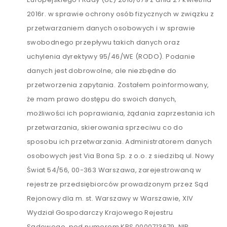
2016r. w sprawie ochrony osób fizycznych w związku z
przetwarzaniem danych osobowych i w sprawie
swobodnego przepływu takich danych oraz
uchylenia dyrektywy 95/46/WE (RODO). Podanie
danych jest dobrowolne, ale niezbędne do
przetworzenia zapytania. Zostałem poinformowany,
że mam prawo dostępu do swoich danych,
możliwości ich poprawiania, żądania zaprzestania ich
przetwarzania, skierowania sprzeciwu co do
sposobu ich przetwarzania. Administratorem danych
osobowych jest Via Bona Sp. z o.o. z siedzibą ul. Nowy
Świat 54/56, 00-363 Warszawa, zarejestrowaną w
rejestrze przedsiębiorców prowadzonym przez Sąd
Rejonowy dla m. st. Warszawy w Warszawie, XIV
Wydział Gospodarczy Krajowego Rejestru
Sądowego, pod numerem KRS 0000713679, NIP