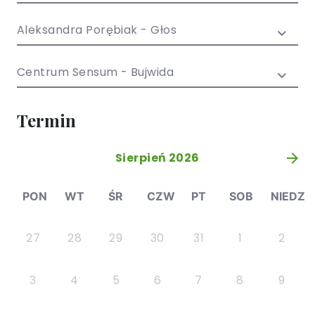
/ EN)
Społecznych
dla dzieci i
Aleksandra Porębiak - Głos
młodzieży
Centrum Sensum - Bujwida
Termin
Sierpień 2026
»
PON
WT
ŚR
CZW
PT
SOB
NIEDZ
27
28
29
30
31
1
2
3
4
5
6
7
8
9