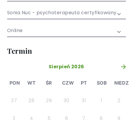
/ EN)
Społecznych
dla dzieci i
Sonia Nuc - psychoterapeuta certyfikowany
młodzieży
Online
Termin
Sierpień 2026
»
PON
WT
ŚR
CZW
PT
SOB
NIEDZ
27
28
29
30
31
1
2
3
4
5
6
7
8
9