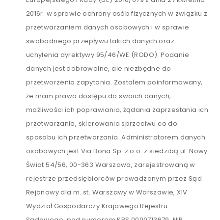
2016r. w sprawie ochrony osób fizycznych w związku z
przetwarzaniem danych osobowych i w sprawie
swobodnego przepływu takich danych oraz
uchylenia dyrektywy 95/46/WE (RODO). Podanie
danych jest dobrowolne, ale niezbędne do
przetworzenia zapytania. Zostałem poinformowany,
że mam prawo dostępu do swoich danych,
możliwości ich poprawiania, żądania zaprzestania ich
przetwarzania, skierowania sprzeciwu co do
sposobu ich przetwarzania. Administratorem danych
osobowych jest Via Bona Sp. z o.o. z siedzibą ul. Nowy
Świat 54/56, 00-363 Warszawa, zarejestrowaną w
rejestrze przedsiębiorców prowadzonym przez Sąd
Rejonowy dla m. st. Warszawy w Warszawie, XIV
Wydział Gospodarczy Krajowego Rejestru
Sądowego, pod numerem KRS 0000713679, NIP