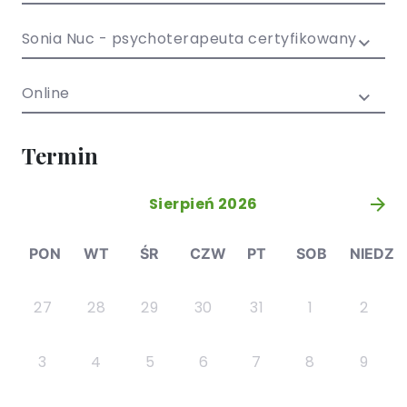
/ EN)
Społecznych
dla dzieci i
Sonia Nuc - psychoterapeuta certyfikowany
młodzieży
Online
Termin
Sierpień 2026
»
PON
WT
ŚR
CZW
PT
SOB
NIEDZ
27
28
29
30
31
1
2
3
4
5
6
7
8
9