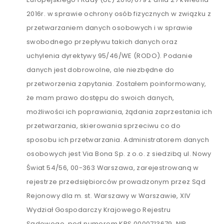
2016r. w sprawie ochrony osób fizycznych w związku z
przetwarzaniem danych osobowych i w sprawie
swobodnego przepływu takich danych oraz
uchylenia dyrektywy 95/46/WE (RODO). Podanie
danych jest dobrowolne, ale niezbędne do
przetworzenia zapytania. Zostałem poinformowany,
że mam prawo dostępu do swoich danych,
możliwości ich poprawiania, żądania zaprzestania ich
przetwarzania, skierowania sprzeciwu co do
sposobu ich przetwarzania. Administratorem danych
osobowych jest Via Bona Sp. z o.o. z siedzibą ul. Nowy
Świat 54/56, 00-363 Warszawa, zarejestrowaną w
rejestrze przedsiębiorców prowadzonym przez Sąd
Rejonowy dla m. st. Warszawy w Warszawie, XIV
Wydział Gospodarczy Krajowego Rejestru
Sądowego, pod numerem KRS 0000713679, NIP